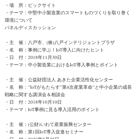
・場 所：ビックサイト
・テーマ：中堅中小製造業のスマートものづくりを取り巻く
環境について
パネルディスカッション
・主 催：八戸市、(株)八戸インテリジェントプラザ
・名 称：事例に学ぶ！IoT導入に向けたヒント
・日 付：2018年11月30日
・テーマ：中小製造業におけるIoT導入事例とポイント
・主 催：公益財団法人 あきた企業活性化センター
・名 称：”IoTがもたらす”第4次産業革命”と中小企業の成長
戦略に関する講演会＆相談会
・日 付：2018年10月10日
・テーマ：IoT事例に見る導入活用のポイント
・主 催：(公財)いわて産業振興センター
・名 称：第1回IoT導入促進セミナー
・日 付：2020年8月28日