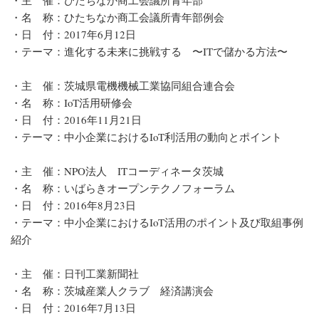
・名 称：ひたちなか商工会議所青年部例会
・日 付：2017年6月12日
・テーマ：進化する未来に挑戦する 〜ITで儲かる方法〜
・主 催：茨城県電機機械工業協同組合連合会
・名 称：IoT活用研修会
・日 付：2016年11月21日
・テーマ：中小企業におけるIoT利活用の動向とポイント
・主 催：NPO法人 ITコーディネータ茨城
・名 称：いばらきオープンテクノフォーラム
・日 付：2016年8月23日
・テーマ：中小企業におけるIoT活用のポイント及び取組事例
紹介
・主 催：日刊工業新聞社
・名 称：茨城産業人クラブ 経済講演会
・日 付：2016年7月13日