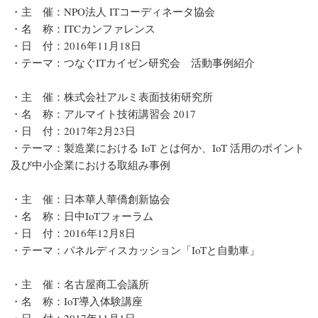
・主 催：NPO法人 ITコーディネータ協会
・名 称：ITCカンファレンス
・日 付：2016年11月18日
・テーマ：つなぐITカイゼン研究会 活動事例紹介
・主 催：株式会社アルミ表面技術研究所
・名 称：アルマイト技術講習会 2017
・日 付：2017年2月23日
・テーマ：製造業における IoT とは何か、IoT 活用のポイント
及び中小企業における取組み事例
・主 催：日本華人華僑創新協会
・名 称：日中IoTフォーラム
・日 付：2016年12月8日
・テーマ：パネルディスカッション「IoTと自動車」
・主 催：名古屋商工会議所
・名 称：IoT導入体験講座
・日 付：2017年11月1日