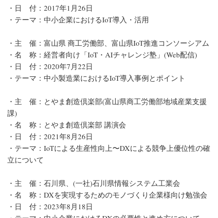
・日 付：2017年1月26日
・テーマ：中小企業におけるIoT導入・活用
・主 催：富山県 商工労働部、富山県IoT推進コンソーシアム
・名 称：経営者向け「IoT・AIチャレンジ塾」(Web配信)
・日 付：2020年7月22日
・テーマ：中小製造業におけるIoT導入事例とポイント
・主 催：とやま創造倶楽部(富山県商工労働部地域産業支援
課)
・名 称：とやま創造倶楽部 講演会
・日 付：2021年8月26日
・テーマ：IoTによる生産性向上〜DXによる競争上優位性の確
立について
・主 催：石川県、(一社)石川県情報システム工業会
・名 称：DXを実現するためのモノづくり企業様向け勉強会
・日 付：2023年8月18日
・テーマ：中小企業におけるDXの必要性と進め方について