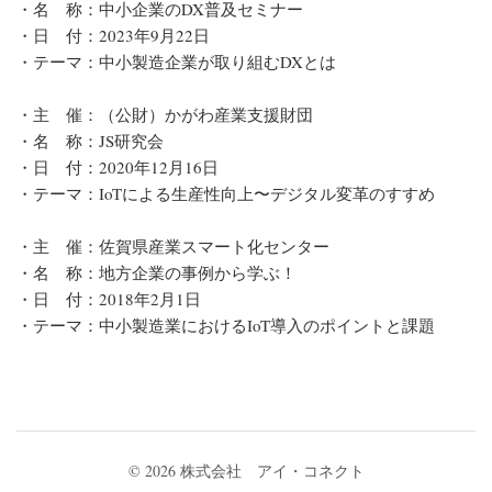
・名 称：中小企業のDX普及セミナー
・日 付：2023年9月22日
・テーマ：中小製造企業が取り組むDXとは
・主 催：（公財）かがわ産業支援財団
・名 称：JS研究会
・日 付：2020年12月16日
・テーマ：IoTによる生産性向上〜デジタル変革のすすめ
・主 催：佐賀県産業スマート化センター
・名 称：地方企業の事例から学ぶ！
・日 付：2018年2月1日
・テーマ：中小製造業におけるIoT導入のポイントと課題
© 2026
株式会社 アイ・コネクト